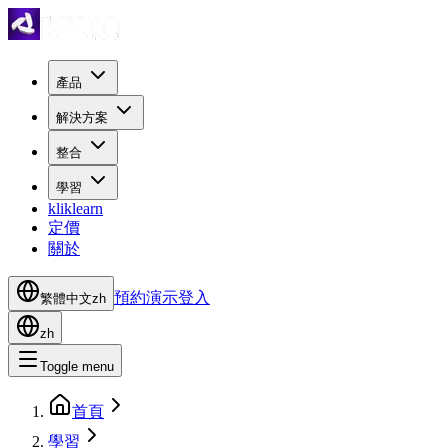
產品
解決方案
整合
學習
kliklearn
定價
關於
預約演示
登入
繁體中文
zh
zh
Toggle menu
首頁
學習