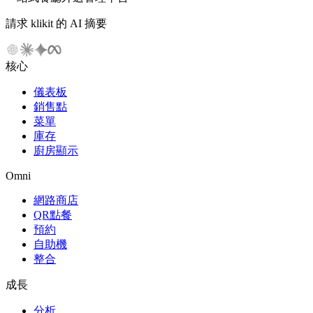
請求 klikit 的 AI 摘要
核心
儀表板
銷售點
菜單
庫存
廚房顯示
Omni
網路商店
QR點餐
預約
自助機
整合
成長
分析