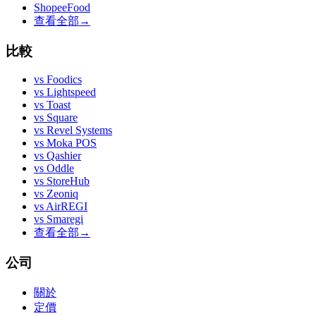
ShopeeFood
查看全部
→
比較
vs
Foodics
vs
Lightspeed
vs
Toast
vs
Square
vs
Revel Systems
vs
Moka POS
vs
Qashier
vs
Oddle
vs
StoreHub
vs
Zeoniq
vs
AirREGI
vs
Smaregi
查看全部
→
公司
關於
定價