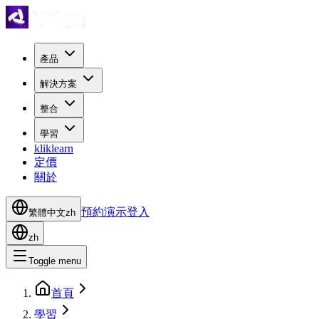
產品
解決方案
整合
學習
kliklearn
定價
關於
預約演示
登入
繁體中文
zh
zh
Toggle menu
首頁
學習