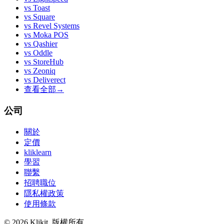
vs
Toast
vs
Square
vs
Revel Systems
vs
Moka POS
vs
Qashier
vs
Oddle
vs
StoreHub
vs
Zeoniq
vs
Deliverect
查看全部
→
公司
關於
定價
kliklearn
學習
聯繫
招聘職位
隱私權政策
使用條款
© 2026 Klikit. 版權所有。