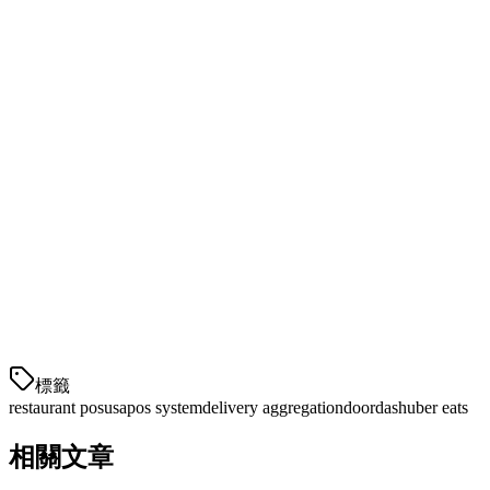
餐厅转向Klikit，因为他们厌倦了用独立的系统管理多个配送
应用程序。仅订单聚合每天就能节省数小时的员工时间，并消
除遗漏的订单。
与为餐桌服务设计的旧POS系统不同，Klikit是为今天主导美
国市场的配送优先餐厅模型而构建的。
与Klikit开始
准备好简化您的餐厅运营了吗？Klikit为美国餐厅提供免费的
上线服务和有竞争力的定价。预订演示，看看订单聚合如何转
变您的厨房。
標籤
restaurant pos
usa
pos system
delivery aggregation
doordash
uber eats
相關文章