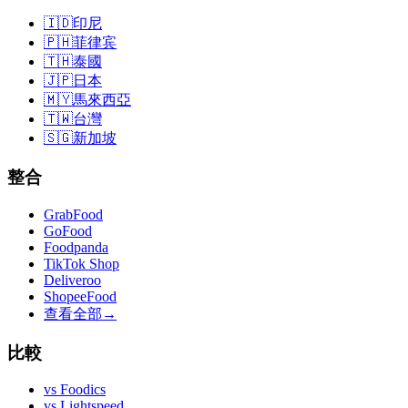
🇮🇩
印尼
🇵🇭
菲律宾
🇹🇭
泰國
🇯🇵
日本
🇲🇾
馬來西亞
🇹🇼
台灣
🇸🇬
新加坡
整合
GrabFood
GoFood
Foodpanda
TikTok Shop
Deliveroo
ShopeeFood
查看全部
→
比較
vs
Foodics
vs
Lightspeed