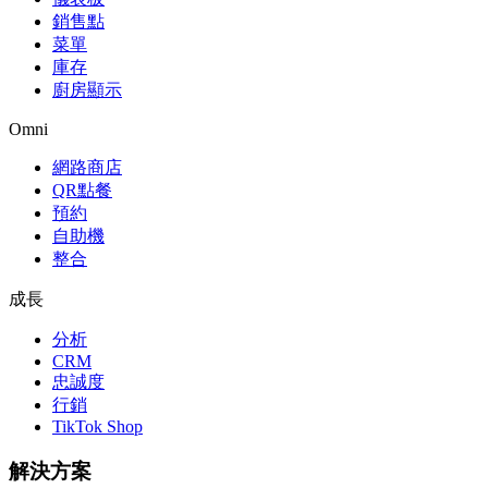
銷售點
菜單
庫存
廚房顯示
Omni
網路商店
QR點餐
預約
自助機
整合
成長
分析
CRM
忠誠度
行銷
TikTok Shop
解決方案