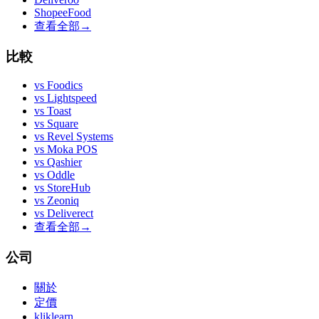
ShopeeFood
查看全部
→
比較
vs
Foodics
vs
Lightspeed
vs
Toast
vs
Square
vs
Revel Systems
vs
Moka POS
vs
Qashier
vs
Oddle
vs
StoreHub
vs
Zeoniq
vs
Deliverect
查看全部
→
公司
關於
定價
kliklearn