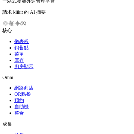
一站式餐廳外送管理平台
請求 klikit 的 AI 摘要
核心
儀表板
銷售點
菜單
庫存
廚房顯示
Omni
網路商店
QR點餐
預約
自助機
整合
成長