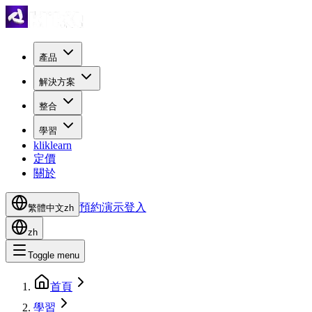
產品
解決方案
整合
學習
kliklearn
定價
關於
預約演示
登入
繁體中文
zh
zh
Toggle menu
首頁
學習