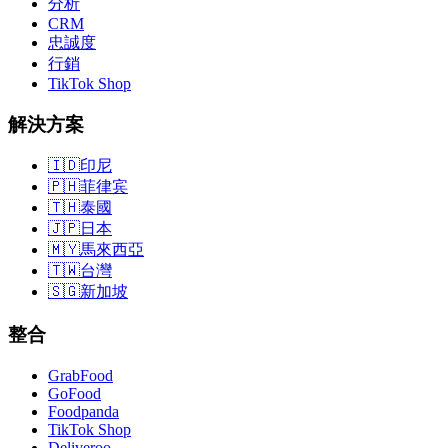
分析
CRM
忠誠度
行銷
TikTok Shop
解決方案
🇮🇩
印尼
🇵🇭
菲律宾
🇹🇭
泰國
🇯🇵
日本
🇲🇾
馬來西亞
🇹🇼
台灣
🇸🇬
新加坡
整合
GrabFood
GoFood
Foodpanda
TikTok Shop
Deliveroo