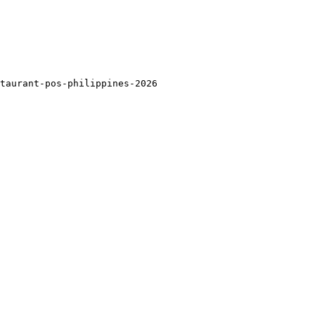
将链接权益传递给您的主要页面。
taurant-pos-philippines-2026
26信息更新内容，并确保涵盖所有用户意图。
用于特定细分市场），请用独特的方式区分它们：