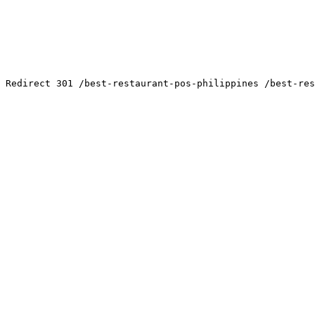
选项1：301重定向（推荐）
将较旧、权威性较低的页面重定向到较新、更全面的页面。这
Redirect 301 /best-restaurant-pos-philippines /best-res
选项2：合并和升级
将两个页面中最好的部分合并成一个全面的指南。用最新的20
选项3：用独特的角度区分
如果两个页面服务于不同的目的（例如，一个用于比较，一个
标题标签
元描述
H1标题
内容焦点