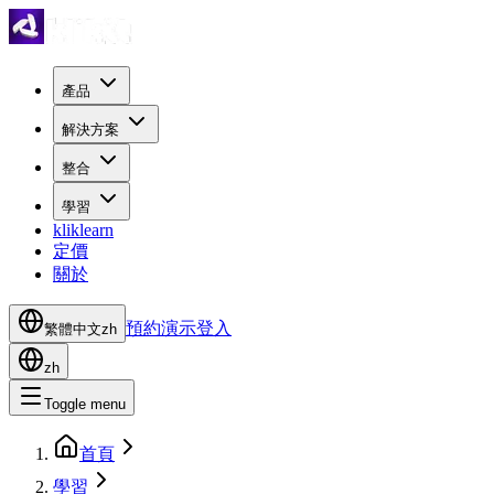
產品
解決方案
整合
學習
kliklearn
定價
關於
預約演示
登入
繁體中文
zh
zh
Toggle menu
首頁
學習