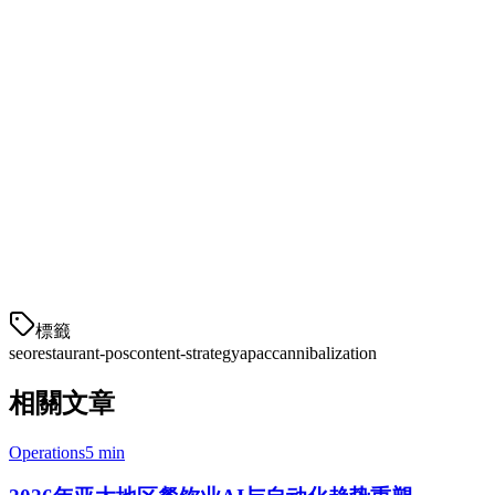
我们发现的市场特定同质化问题
在我们的亚太审计中，我们确定了这些重复页面模式：
市场
重复对
菲律宾
best-restaurant-pos-
印度尼西亚
best-restaurant-pos
马来西亚
best-restaurant-pos
標籤
seo
restaurant-pos
content-strategy
apac
cannibalization
相關文章
Operations
5 min