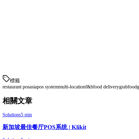
GrabFood领先，但Foodpanda依然强劲。Qashier和
马来西亚
与新加坡类似，GrabFood和Foodpanda占主导地位。Qashier和
日本
一个独特的市场，Smaregi和Airレジ（AirREGI）作为主导玩家。
標籤
restaurant pos
asia
pos system
multi-location
f&b
food delivery
grabfood
g
相關文章
Solutions
5 min
新加坡最佳餐厅POS系统 | Klikit