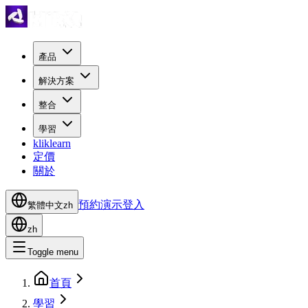
產品
解決方案
整合
學習
kliklearn
定價
關於
預約演示
登入
繁體中文
zh
zh
Toggle menu
首頁
學習