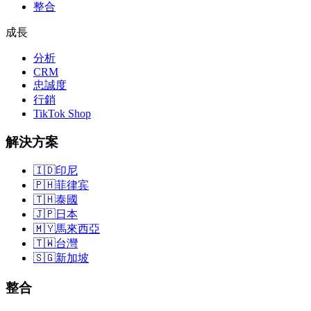
整合
成長
分析
CRM
忠誠度
行銷
TikTok Shop
解決方案
🇮🇩
印尼
🇵🇭
菲律宾
🇹🇭
泰國
🇯🇵
日本
🇲🇾
馬來西亞
🇹🇼
台灣
🇸🇬
新加坡
整合