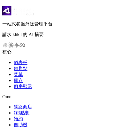
一站式餐廳外送管理平台
請求 klikit 的 AI 摘要
核心
儀表板
銷售點
菜單
庫存
廚房顯示
Omni
網路商店
QR點餐
預約
自助機