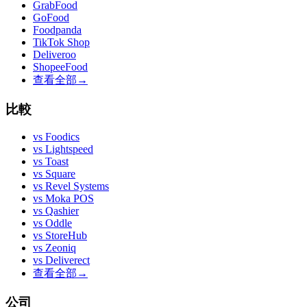
GrabFood
GoFood
Foodpanda
TikTok Shop
Deliveroo
ShopeeFood
查看全部
→
比較
vs
Foodics
vs
Lightspeed
vs
Toast
vs
Square
vs
Revel Systems
vs
Moka POS
vs
Qashier
vs
Oddle
vs
StoreHub
vs
Zeoniq
vs
Deliverect
查看全部
→
公司