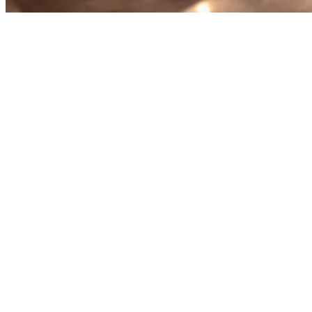
印度尼西亚餐厅订单整合：2026
年完整指南
在印度尼西亚经营餐厅意味着要面对各种外卖平台。
GrabFood、Gojek（Gofood）、ShopeeFood和Uber Eats——每
个都有自己的平板、界面和订单流程。繁琐、容易出错、耗
时。
解决方案：整合订单。
餐厅订单整合系统将所有外卖订单吸引
到一个平板上，让您的厨房可以在一个地方查看每个订单——
不再需要在应用程序之间切换，不再在繁忙时段错过订单。
为什么印度尼西亚餐厅需要整合订单
印度尼西亚拥有东南亚最快的食品外卖市场。超过65%的消费