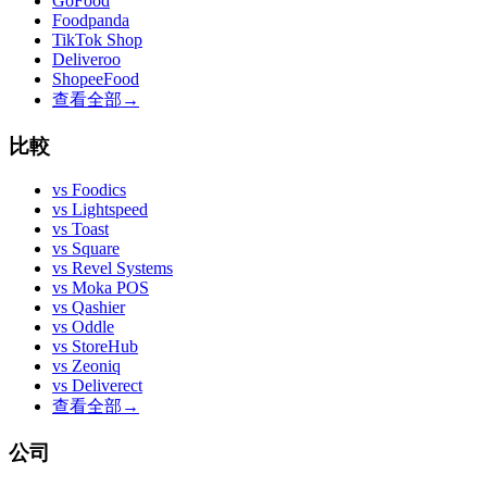
GoFood
Foodpanda
TikTok Shop
Deliveroo
ShopeeFood
查看全部
→
比較
vs
Foodics
vs
Lightspeed
vs
Toast
vs
Square
vs
Revel Systems
vs
Moka POS
vs
Qashier
vs
Oddle
vs
StoreHub
vs
Zeoniq
vs
Deliverect
查看全部
→
公司