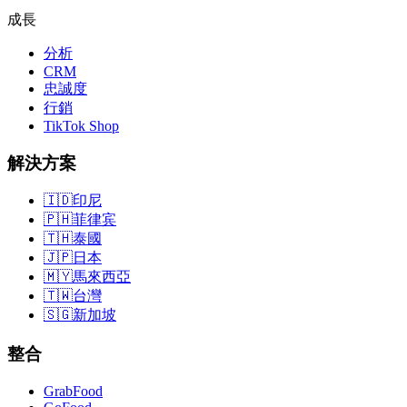
成長
分析
CRM
忠誠度
行銷
TikTok Shop
解決方案
🇮🇩
印尼
🇵🇭
菲律宾
🇹🇭
泰國
🇯🇵
日本
🇲🇾
馬來西亞
🇹🇼
台灣
🇸🇬
新加坡
整合
GrabFood