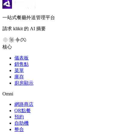
一站式餐廳外送管理平台
請求 klikit 的 AI 摘要
核心
儀表板
銷售點
菜單
庫存
廚房顯示
Omni
網路商店
QR點餐
預約
自助機
整合