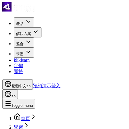
產品
解決方案
整合
學習
kliklearn
定價
關於
預約演示
登入
繁體中文
zh
zh
Toggle menu
首頁
學習