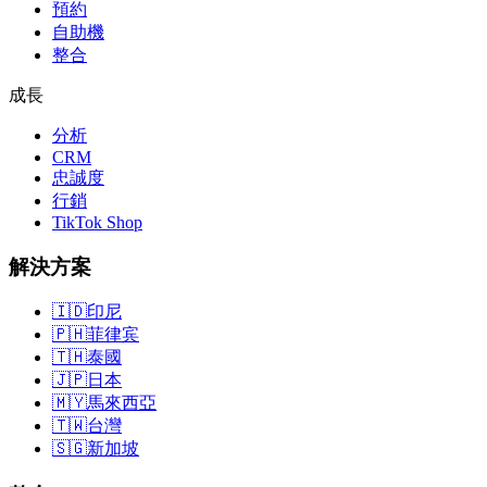
預約
自助機
整合
成長
分析
CRM
忠誠度
行銷
TikTok Shop
解決方案
🇮🇩
印尼
🇵🇭
菲律宾
🇹🇭
泰國
🇯🇵
日本
🇲🇾
馬來西亞
🇹🇼
台灣
🇸🇬
新加坡