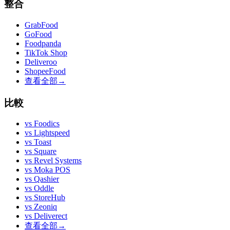
整合
GrabFood
GoFood
Foodpanda
TikTok Shop
Deliveroo
ShopeeFood
查看全部
→
比較
vs
Foodics
vs
Lightspeed
vs
Toast
vs
Square
vs
Revel Systems
vs
Moka POS
vs
Qashier
vs
Oddle
vs
StoreHub
vs
Zeoniq
vs
Deliverect
查看全部
→