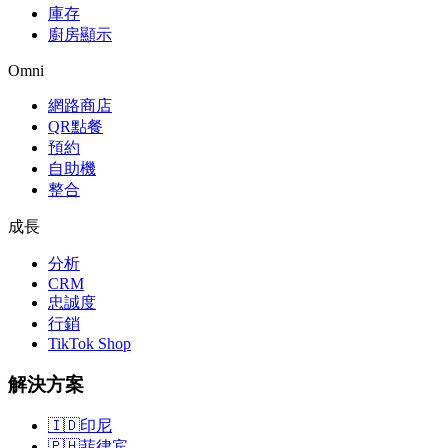
庫存
廚房顯示
Omni
網路商店
QR點餐
預約
自助機
整合
成長
分析
CRM
忠誠度
行銷
TikTok Shop
解決方案
🇮🇩
印尼
🇵🇭
菲律宾