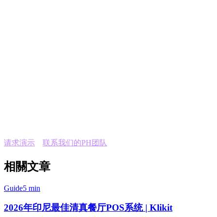
休闲餐厅
咖啡馆和咖啡店
快餐和QSR连锁店
食品大厅和云厨房
特许经营业务
开始使用
加入3,000+使用Klikit的亚太地区餐厅。菲律宾提供本地支
持。
请求演示
或
联系我们的PH团队
进行个性化导览。
相關文章
Guide
5 min
2026年印尼最佳清真餐厅POS系统 | Klikit