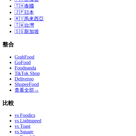
🇹🇭
泰國
🇯🇵
日本
🇲🇾
馬來西亞
🇹🇼
台灣
🇸🇬
新加坡
整合
GrabFood
GoFood
Foodpanda
TikTok Shop
Deliveroo
ShopeeFood
查看全部
→
比較
vs
Foodics
vs
Lightspeed
vs
Toast
vs
Square