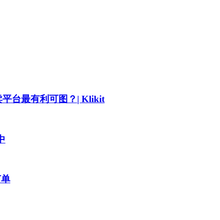
外卖平台最有利可图？| Klikit
中
订单