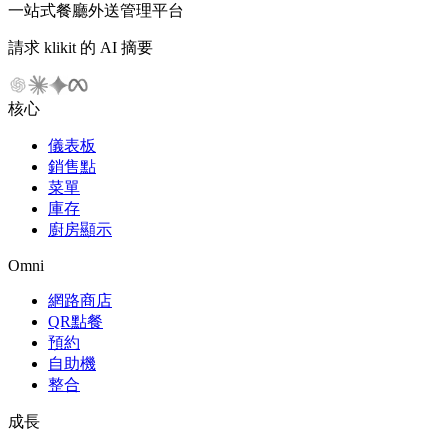
一站式餐廳外送管理平台
請求 klikit 的 AI 摘要
核心
儀表板
銷售點
菜單
庫存
廚房顯示
Omni
網路商店
QR點餐
預約
自助機
整合
成長