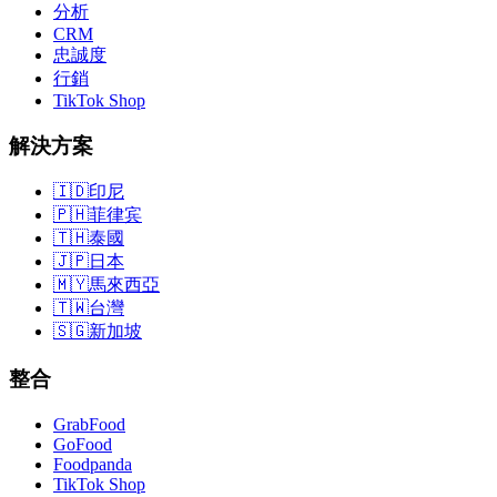
分析
CRM
忠誠度
行銷
TikTok Shop
解決方案
🇮🇩
印尼
🇵🇭
菲律宾
🇹🇭
泰國
🇯🇵
日本
🇲🇾
馬來西亞
🇹🇼
台灣
🇸🇬
新加坡
整合
GrabFood
GoFood
Foodpanda
TikTok Shop