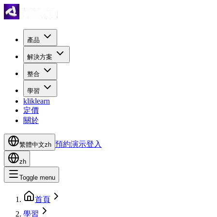
產品
解決方案
整合
學習
kliklearn
定價
關於
預約演示
登入
繁體中文
zh
zh
Toggle menu
首頁
學習