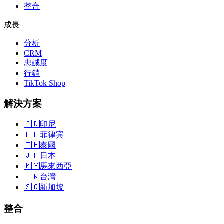
整合
成長
分析
CRM
忠誠度
行銷
TikTok Shop
解決方案
🇮🇩
印尼
🇵🇭
菲律宾
🇹🇭
泰國
🇯🇵
日本
🇲🇾
馬來西亞
🇹🇼
台灣
🇸🇬
新加坡
整合