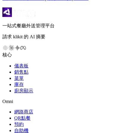
一站式餐廳外送管理平台
請求 klikit 的 AI 摘要
核心
儀表板
銷售點
菜單
庫存
廚房顯示
Omni
網路商店
QR點餐
預約
自助機