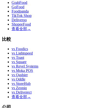
GrabFood
GoFood
Foodpanda
TikTok Shop
Deliveroo
ShopeeFood
查看全部
→
比較
vs
Foodics
vs
Lightspeed
vs
Toast
vs
Square
vs
Revel Systems
vs
Moka POS
vs
Qashier
vs
Oddle
vs
StoreHub
vs
Zeoniq
vs
Deliverect
查看全部
→
公司