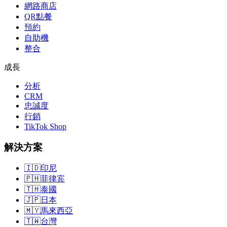
網路商店
QR點餐
預約
自助機
整合
成長
分析
CRM
忠誠度
行銷
TikTok Shop
解決方案
🇮🇩
印尼
🇵🇭
菲律宾
🇹🇭
泰國
🇯🇵
日本
🇲🇾
馬來西亞
🇹🇼
台灣