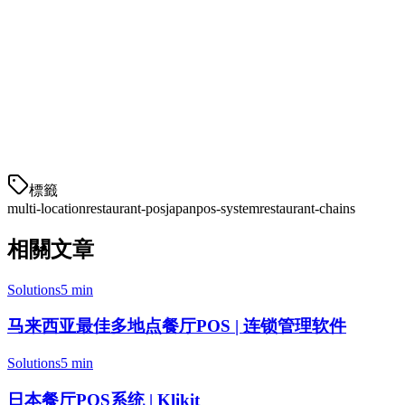
存
✅ 实时
基础
✅ 高级
❌ 无
同
步
亚
太
✅ 7个市
扩
场
展
標籤
multi-location
restaurant-pos
japan
pos-system
restaurant-chains
相關文章
Solutions
5 min
马来西亚最佳多地点餐厅POS | 连锁管理软件
Solutions
5 min
日本餐厅POS系统 | Klikit