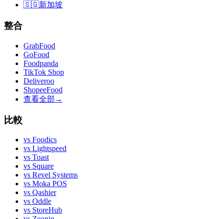
🇸🇬
新加坡
整合
GrabFood
GoFood
Foodpanda
TikTok Shop
Deliveroo
ShopeeFood
查看全部
→
比較
vs
Foodics
vs
Lightspeed
vs
Toast
vs
Square
vs
Revel Systems
vs
Moka POS
vs
Qashier
vs
Oddle
vs
StoreHub
vs
Zeoniq