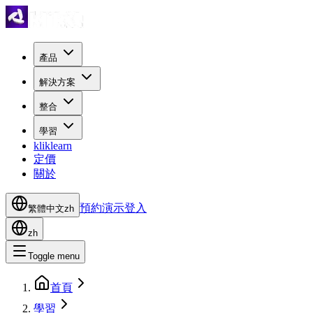
產品
解決方案
整合
學習
kliklearn
定價
關於
預約演示
登入
繁體中文
zh
zh
Toggle menu
首頁
學習