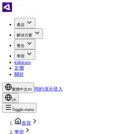
產品
解決方案
整合
學習
kliklearn
定價
關於
預約演示
登入
繁體中文
zh
zh
Toggle menu
首頁
學習