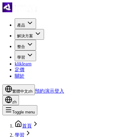
產品
解決方案
整合
學習
kliklearn
定價
關於
預約演示
登入
繁體中文
zh
zh
Toggle menu
首頁
學習