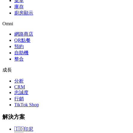
菜單
庫存
廚房顯示
Omni
網路商店
QR點餐
預約
自助機
整合
成長
分析
CRM
忠誠度
行銷
TikTok Shop
解決方案
🇮🇩
印尼