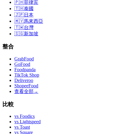
🇵🇭
菲律宾
🇹🇭
泰國
🇯🇵
日本
🇲🇾
馬來西亞
🇹🇼
台灣
🇸🇬
新加坡
整合
GrabFood
GoFood
Foodpanda
TikTok Shop
Deliveroo
ShopeeFood
查看全部
→
比較
vs
Foodics
vs
Lightspeed
vs
Toast
vs
Square