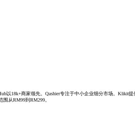
toreHub以18k+商家领先。Qashier专注于中小企业细分市场。Klik
围从RM99到RM299。