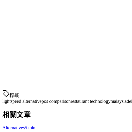
1. 本地外卖聚合器整合
与Lightspeed不同，Klikit与所有主要的马来西亚外卖平台本地
GrabFood
—— 实时菜单同步、订单自动化、佣金追
Foodpanda
—— 菜单管理、可用性更新、骑手协调
ShopeeFood
—— 与Shopee生态系统整合
所有订单流向一个平板，消除了需要多个设备或手动订单整合
2. 本地支付生态系统
標籤
lightspeed alternative
pos comparison
restaurant technology
malaysia
de
相關文章
Alternatives
5 min