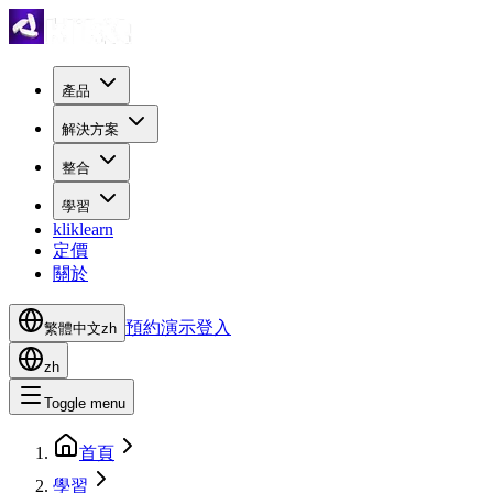
產品
解決方案
整合
學習
kliklearn
定價
關於
預約演示
登入
繁體中文
zh
zh
Toggle menu
首頁
學習