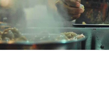
S替代方案
著进展，但对于马来西亚的餐厅经营者来说，该平台往往带来的挑战
态系统的
Lightspeed POS替代品
。
od、Foodpanda、ShopeeFood和本地支付系统。以下是我们的
d的替代品