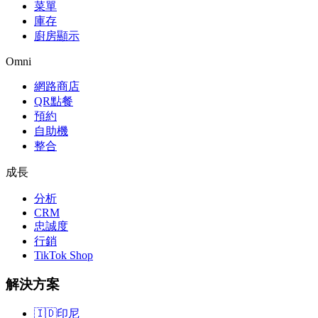
菜單
庫存
廚房顯示
Omni
網路商店
QR點餐
預約
自助機
整合
成長
分析
CRM
忠誠度
行銷
TikTok Shop
解決方案
🇮🇩
印尼