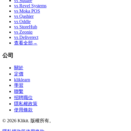
vs
Square
vs
Revel Systems
vs
Moka POS
vs
Qashier
vs
Oddle
vs
StoreHub
vs
Zeoniq
vs
Deliverect
查看全部
→
公司
關於
定價
kliklearn
學習
聯繫
招聘職位
隱私權政策
使用條款
© 2026 Klikit. 版權所有。