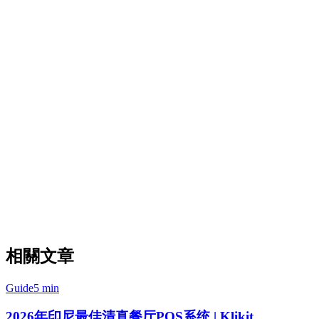
功能
Klikit
Moka
Qasir
Order
集成GoFood
✅
✅
✅
✅
集成GrabFood
✅
❌
❌
✅
集成ShopeeFood
✅
❌
❌
✅
✅ 单
订单整合
一仪
❌
❌
❌
表板
QRIS
✅
✅
✅
✅
GoPay/OVO/DANA
✅
✅
✅
✅
多地点
✅
✅
✅
✅
相關文章
Guide
5 min
2026年印尼最佳清真餐厅POS系统 | Klikit