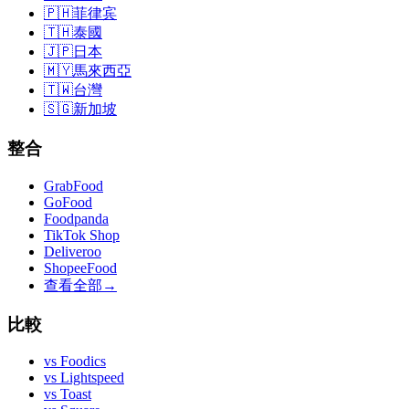
🇵🇭
菲律宾
🇹🇭
泰國
🇯🇵
日本
🇲🇾
馬來西亞
🇹🇼
台灣
🇸🇬
新加坡
整合
GrabFood
GoFood
Foodpanda
TikTok Shop
Deliveroo
ShopeeFood
查看全部
→
比較
vs
Foodics
vs
Lightspeed
vs
Toast