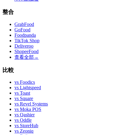
整合
GrabFood
GoFood
Foodpanda
TikTok Shop
Deliveroo
ShopeeFood
查看全部
→
比較
vs
Foodics
vs
Lightspeed
vs
Toast
vs
Square
vs
Revel Systems
vs
Moka POS
vs
Qashier
vs
Oddle
vs
StoreHub
vs
Zeoniq