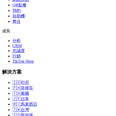
QR點餐
預約
自助機
整合
成長
分析
CRM
忠誠度
行銷
TikTok Shop
解決方案
🇮🇩
印尼
🇵🇭
菲律宾
🇹🇭
泰國
🇯🇵
日本
🇲🇾
馬來西亞
🇹🇼
台灣
🇸🇬
新加坡