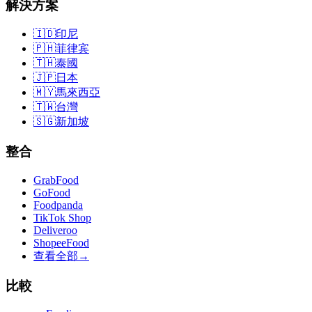
解決方案
🇮🇩
印尼
🇵🇭
菲律宾
🇹🇭
泰國
🇯🇵
日本
🇲🇾
馬來西亞
🇹🇼
台灣
🇸🇬
新加坡
整合
GrabFood
GoFood
Foodpanda
TikTok Shop
Deliveroo
ShopeeFood
查看全部
→
比較