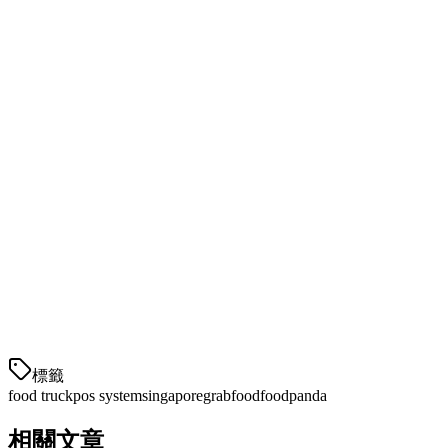
我们位于新加坡的支持团队了解食品车运营商的独特需求，从
活动许可到深夜运营。
开始使用
准备简化您的食品车运营吗？以下是如何切换到Klikit的方
法：
注册
- 在klikit.io创建您的账户
连接配送平台
- 我们的团队帮助您集成GrabFood和
Foodpanda
设置您的菜单
- 导入项目或手动添加
培训您的员工
- 我们的入职培训少于30分钟
標籤
food truck
pos system
singapore
grabfood
foodpanda
相關文章