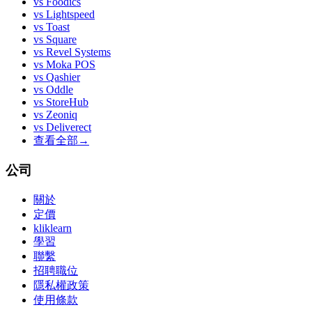
vs
Foodics
vs
Lightspeed
vs
Toast
vs
Square
vs
Revel Systems
vs
Moka POS
vs
Qashier
vs
Oddle
vs
StoreHub
vs
Zeoniq
vs
Deliverect
查看全部
→
公司
關於
定價
kliklearn
學習
聯繫
招聘職位
隱私權政策
使用條款