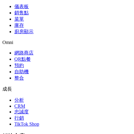
儀表板
銷售點
菜單
庫存
廚房顯示
Omni
網路商店
QR點餐
預約
自助機
整合
成長
分析
CRM
忠誠度
行銷
TikTok Shop