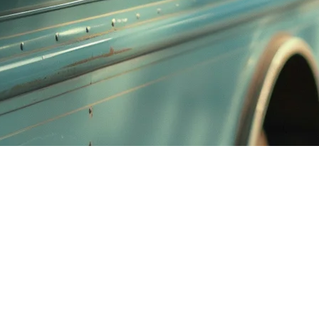
6）
ramuros
、
MOA
或
BGC
的高峰时段，到处理多种支付方式和协调
客户流量不可预测。您的POS需要具备以下特点：