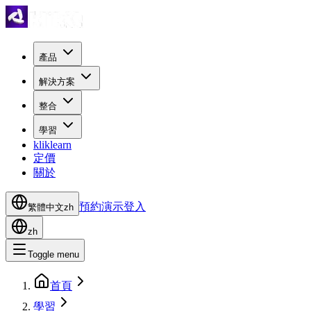
產品
解決方案
整合
學習
kliklearn
定價
關於
預約演示
登入
繁體中文
zh
zh
Toggle menu
首頁
學習