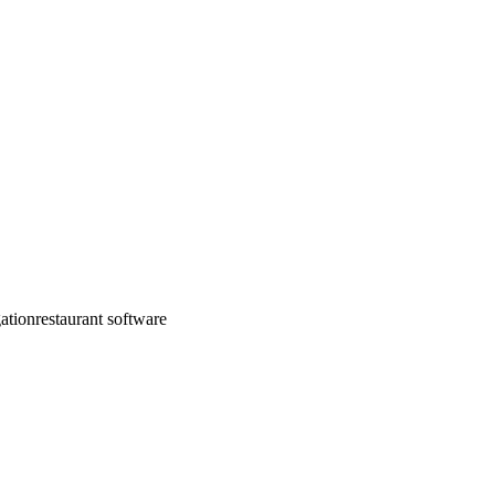
 平板上，而是立即出现在您的主 POS 屏幕上。
准备食物而无需检查多个设备。
ation
restaurant software