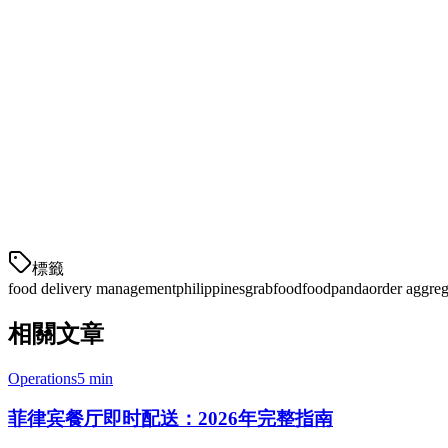
1. 收到订单
客户从 GrabFood 下单。订单不是出现在单独的 GrabFood
2. 厨房看到它
您的厨房工作人员在厨房显示系统（KDS）上看到订单。他们
3. 状态自动
標籤
food delivery management
philippines
grabfood
foodpanda
order aggreg
相關文章
Operations
5 min
菲律宾餐厅即时配送：2026年完整指南