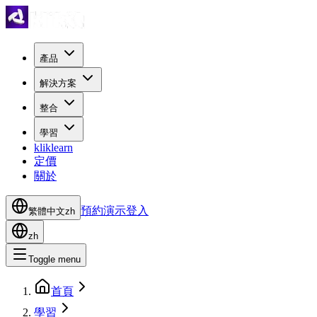
產品
解決方案
整合
學習
kliklearn
定價
關於
預約演示
登入
繁體中文
zh
zh
Toggle menu
首頁
學習