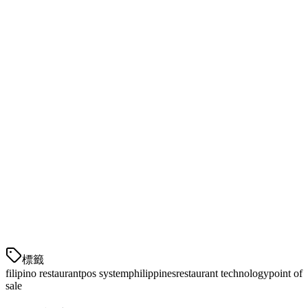
✅ 是
✅ 是
✅ 是
成
foodpanda
✅ 是
✅ 是
❌ 有限
集成
多地点
✅ 是
✅ 是
✅ 是
库存追踪
✅ 高级
✅ 基础
✅ 高级
₱2,500/
起始价格
₱1,499/月
₱1,999/月
月
✅ 菲律宾
✅ 菲律宾团
本地支持
❌ 离岸
团队
队
如何选择适合您餐厅的POS
標籤
filipino restaurant
pos system
philippines
restaurant technology
point of
sale