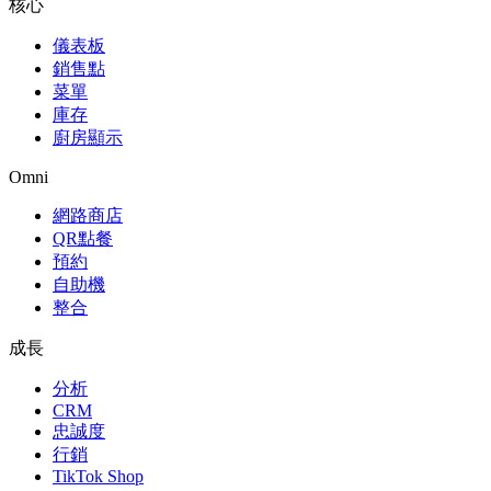
核心
儀表板
銷售點
菜單
庫存
廚房顯示
Omni
網路商店
QR點餐
預約
自助機
整合
成長
分析
CRM
忠誠度
行銷
TikTok Shop