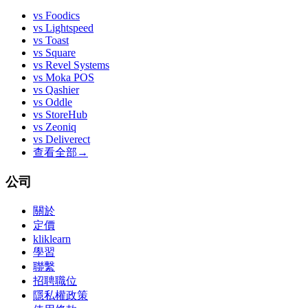
vs
Foodics
vs
Lightspeed
vs
Toast
vs
Square
vs
Revel Systems
vs
Moka POS
vs
Qashier
vs
Oddle
vs
StoreHub
vs
Zeoniq
vs
Deliverect
查看全部
→
公司
關於
定價
kliklearn
學習
聯繫
招聘職位
隱私權政策