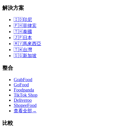
解決方案
🇮🇩
印尼
🇵🇭
菲律宾
🇹🇭
泰國
🇯🇵
日本
🇲🇾
馬來西亞
🇹🇼
台灣
🇸🇬
新加坡
整合
GrabFood
GoFood
Foodpanda
TikTok Shop
Deliveroo
ShopeeFood
查看全部
→
比較