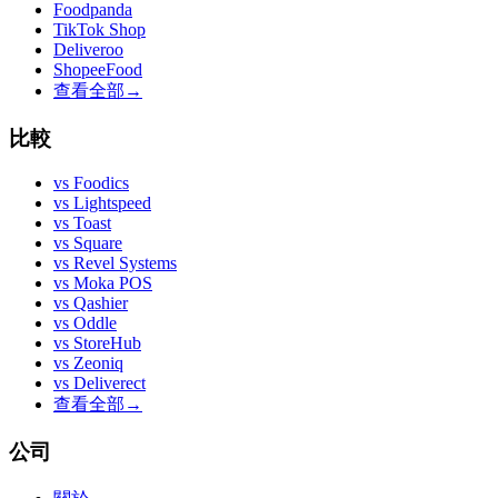
Foodpanda
TikTok Shop
Deliveroo
ShopeeFood
查看全部
→
比較
vs
Foodics
vs
Lightspeed
vs
Toast
vs
Square
vs
Revel Systems
vs
Moka POS
vs
Qashier
vs
Oddle
vs
StoreHub
vs
Zeoniq
vs
Deliverect
查看全部
→
公司