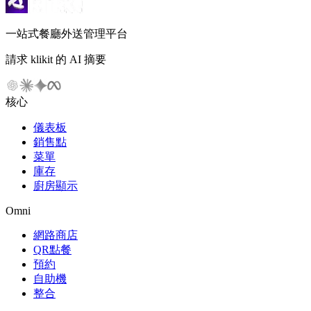
一站式餐廳外送管理平台
請求 klikit 的 AI 摘要
核心
儀表板
銷售點
菜單
庫存
廚房顯示
Omni
網路商店
QR點餐
預約
自助機
整合