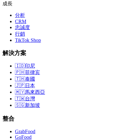
成長
分析
CRM
忠誠度
行銷
TikTok Shop
解決方案
🇮🇩
印尼
🇵🇭
菲律宾
🇹🇭
泰國
🇯🇵
日本
🇲🇾
馬來西亞
🇹🇼
台灣
🇸🇬
新加坡
整合
GrabFood
GoFood