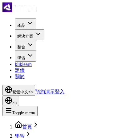
產品
解決方案
整合
學習
kliklearn
定價
關於
預約演示
登入
繁體中文
zh
zh
Toggle menu
首頁
學習