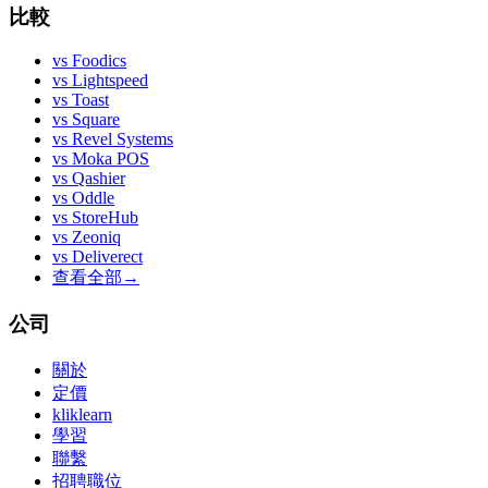
比較
vs
Foodics
vs
Lightspeed
vs
Toast
vs
Square
vs
Revel Systems
vs
Moka POS
vs
Qashier
vs
Oddle
vs
StoreHub
vs
Zeoniq
vs
Deliverect
查看全部
→
公司
關於
定價
kliklearn
學習
聯繫
招聘職位