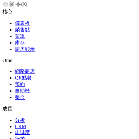
核心
儀表板
銷售點
菜單
庫存
廚房顯示
Omni
網路商店
QR點餐
預約
自助機
整合
成長
分析
CRM
忠誠度
行銷