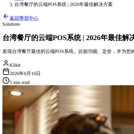
台湾餐厅的云端POS系统 | 2026年最佳解决方案
返回學習中心
Solutions
台湾餐厅的云端POS系统 | 2026年最佳解
发现台湾餐厅最佳的云端POS系统。比较功能、定价，并为您
Klikit
2026年6月16日
5 min
read