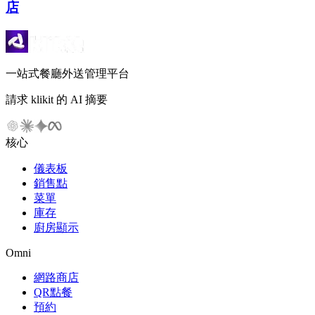
店
一站式餐廳外送管理平台
請求 klikit 的 AI 摘要
核心
儀表板
銷售點
菜單
庫存
廚房顯示
Omni
網路商店
QR點餐
預約