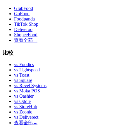
GrabFood
GoFood
Foodpanda
TikTok Shop
Deliveroo
ShopeeFood
查看全部
→
比較
vs
Foodics
vs
Lightspeed
vs
Toast
vs
Square
vs
Revel Systems
vs
Moka POS
vs
Qashier
vs
Oddle
vs
StoreHub
vs
Zeoniq
vs
Deliverect
查看全部
→