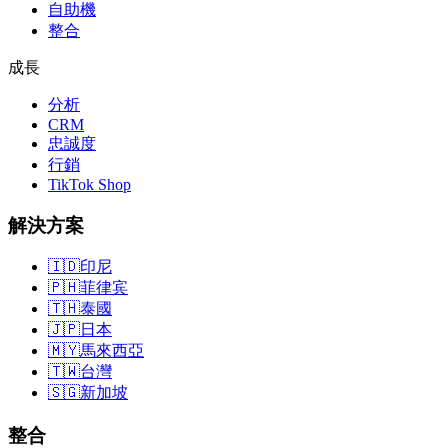
自助機
整合
成長
分析
CRM
忠誠度
行銷
TikTok Shop
解決方案
🇮🇩
印尼
🇵🇭
菲律宾
🇹🇭
泰國
🇯🇵
日本
🇲🇾
馬來西亞
🇹🇼
台灣
🇸🇬
新加坡
整合