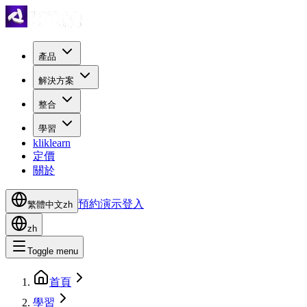
產品
解決方案
整合
學習
kliklearn
定價
關於
預約演示
登入
繁體中文
zh
zh
Toggle menu
首頁
學習