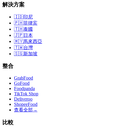
解決方案
🇮🇩
印尼
🇵🇭
菲律宾
🇹🇭
泰國
🇯🇵
日本
🇲🇾
馬來西亞
🇹🇼
台灣
🇸🇬
新加坡
整合
GrabFood
GoFood
Foodpanda
TikTok Shop
Deliveroo
ShopeeFood
查看全部
→
比較