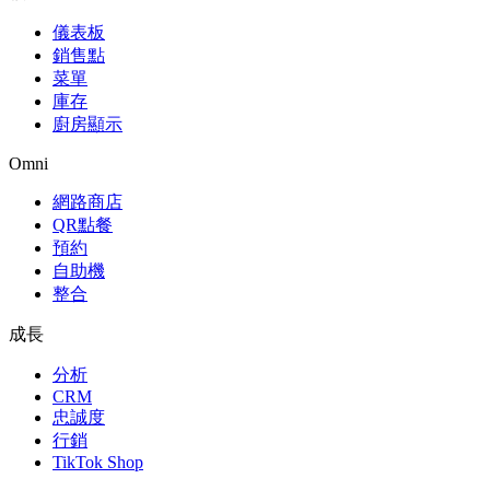
儀表板
銷售點
菜單
庫存
廚房顯示
Omni
網路商店
QR點餐
預約
自助機
整合
成長
分析
CRM
忠誠度
行銷
TikTok Shop