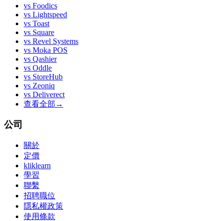
vs
Foodics
vs
Lightspeed
vs
Toast
vs
Square
vs
Revel Systems
vs
Moka POS
vs
Qashier
vs
Oddle
vs
StoreHub
vs
Zeoniq
vs
Deliverect
查看全部
→
公司
關於
定價
kliklearn
學習
聯繫
招聘職位
隱私權政策
使用條款