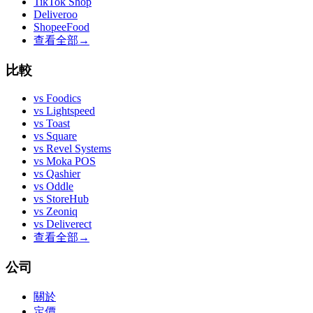
TikTok Shop
Deliveroo
ShopeeFood
查看全部
→
比較
vs
Foodics
vs
Lightspeed
vs
Toast
vs
Square
vs
Revel Systems
vs
Moka POS
vs
Qashier
vs
Oddle
vs
StoreHub
vs
Zeoniq
vs
Deliverect
查看全部
→
公司
關於
定價