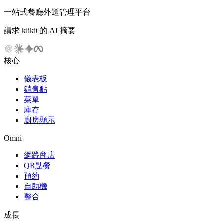
一站式餐廳外送管理平台
請求 klikit 的 AI 摘要
核心
儀表板
銷售點
菜單
庫存
廚房顯示
Omni
網路商店
QR點餐
預約
自助機
整合
成長