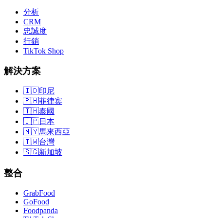
分析
CRM
忠誠度
行銷
TikTok Shop
解決方案
🇮🇩
印尼
🇵🇭
菲律宾
🇹🇭
泰國
🇯🇵
日本
🇲🇾
馬來西亞
🇹🇼
台灣
🇸🇬
新加坡
整合
GrabFood
GoFood
Foodpanda