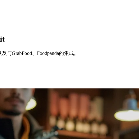
t
abFood、Foodpanda的集成。