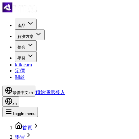
產品
解決方案
整合
學習
kliklearn
定價
關於
預約演示
登入
繁體中文
zh
zh
Toggle menu
首頁
學習