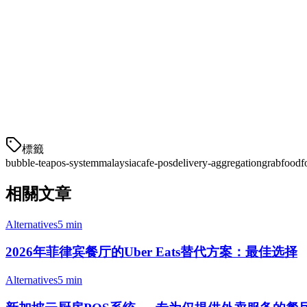
该系统支持无限定制选项——甜度级别、冰量、配料添加和牛
3. 有竞争力的定价
起价仅为
RM99/站点/月
，Klikit在马来西亚以最低的价格
4. 实时库存跟踪
標籤
bubble-tea
pos-system
malaysia
cafe-pos
delivery-aggregation
grabfood
f
相關文章
Alternatives
5 min
2026年菲律宾餐厅的Uber Eats替代方案：最佳选择
Alternatives
5 min