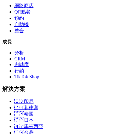
網路商店
QR點餐
預約
自助機
整合
成長
分析
CRM
忠誠度
行銷
TikTok Shop
解決方案
🇮🇩
印尼
🇵🇭
菲律宾
🇹🇭
泰國
🇯🇵
日本
🇲🇾
馬來西亞
🇹🇼
台灣