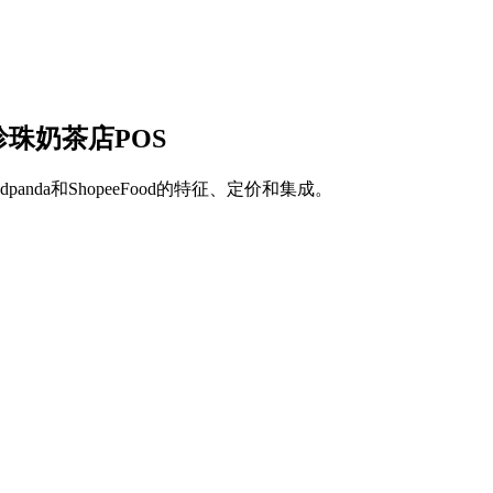
珍珠奶茶店POS
anda和ShopeeFood的特征、定价和集成。
S系统
、多个外卖平台集成以及数十种配料和奶底的库存管理。合适的