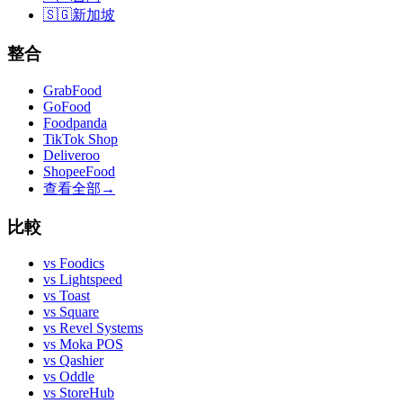
🇸🇬
新加坡
整合
GrabFood
GoFood
Foodpanda
TikTok Shop
Deliveroo
ShopeeFood
查看全部
→
比較
vs
Foodics
vs
Lightspeed
vs
Toast
vs
Square
vs
Revel Systems
vs
Moka POS
vs
Qashier
vs
Oddle
vs
StoreHub