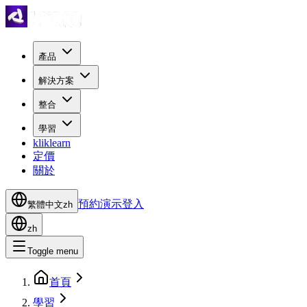
產品
解決方案
整合
學習
kliklearn
定價
關於
預約演示
登入
繁體中文
zh
zh
Toggle menu
首頁
學習