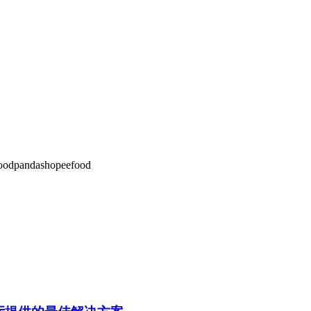
奶替代品。员工可以在高峰时段快速点击修改器，而不会放慢速
点提供最全面的功能。对于关注每一分钱的珍珠奶茶店来说，这很重
oodpanda
shopeefood