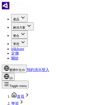
產品
解決方案
整合
學習
kliklearn
定價
關於
預約演示
登入
繁體中文
zh
zh
Toggle menu
首頁
學習