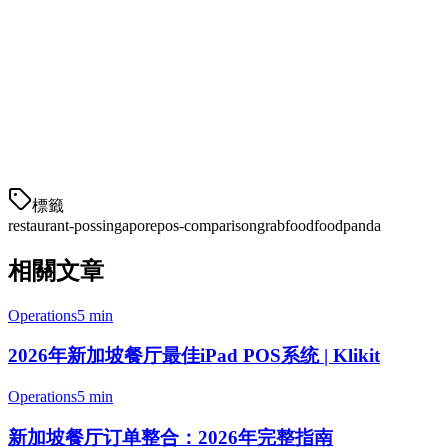
⚠️
S$39/
小咖
需要
有限
Square
月
啡馆
附加
组件
S$49/
✅
本地
MEGAPOS
Grab
月
是
餐厅
標籤
restaurant-pos
singapore
pos-comparison
grabfood
foodpanda
相關文章
Operations
5 min
2026年新加坡餐厅最佳iPad POS系统 | Klikit
Operations
5 min
新加坡餐厅订单整合：2026年完整指南