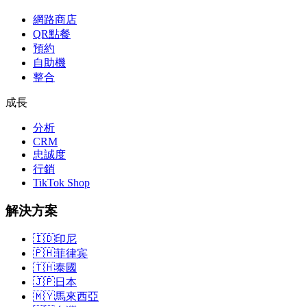
網路商店
QR點餐
預約
自助機
整合
成長
分析
CRM
忠誠度
行銷
TikTok Shop
解決方案
🇮🇩
印尼
🇵🇭
菲律宾
🇹🇭
泰國
🇯🇵
日本
🇲🇾
馬來西亞