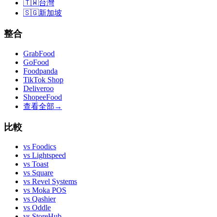
🇹🇼
台灣
🇸🇬
新加坡
整合
GrabFood
GoFood
Foodpanda
TikTok Shop
Deliveroo
ShopeeFood
查看全部
→
比較
vs
Foodics
vs
Lightspeed
vs
Toast
vs
Square
vs
Revel Systems
vs
Moka POS
vs
Qashier
vs
Oddle
vs
StoreHub