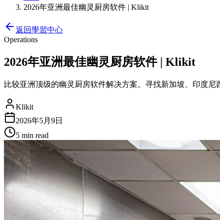
2026年亚洲最佳幽灵厨房软件 | Klikit
返回學習中心
Operations
2026年亚洲最佳幽灵厨房软件 | Klikit
比较亚洲顶级的幽灵厨房软件解决方案。寻找新加坡、印度尼
Klikit
2026年5月9日
5 min
read