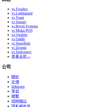
vs
Foodics
vs
Lightspeed
vs
Toast
vs
Square
vs
Revel Systems
vs
Moka POS
vs
Qashier
vs
Oddle
vs
StoreHub
vs
Zeoniq
vs
Deliverect
查看全部
→
公司
關於
定價
kliklearn
學習
聯繫
招聘職位
隱私權政策