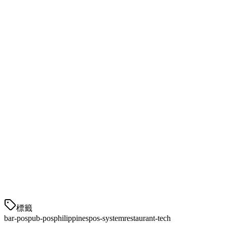
菲律宾的酒吧POS定价差异很大：
提供商
月费
硬件
安装
Klikit
₱1,500-2,500
包括
免费
₱2,000-3,500/终
Qashier
₱15,000+
₱5,000
端
TouchBistro
$99+/月
$1,000+
不同
为什么菲律宾酒吧选择Klikit
越来越多的菲律宾酒吧转向Klikit，因为：
本地支持
標籤
bar-pos
pub-pos
philippines
pos-system
restaurant-tech