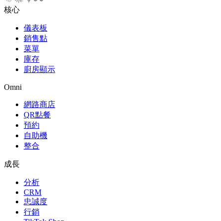
核心
儀表板
銷售點
菜單
庫存
廚房顯示
Omni
網路商店
QR點餐
預約
自助機
整合
成長
分析
CRM
忠誠度
行銷