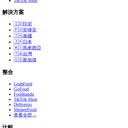
TikTok Shop
解決方案
🇮🇩
印尼
🇵🇭
菲律宾
🇹🇭
泰國
🇯🇵
日本
🇲🇾
馬來西亞
🇹🇼
台灣
🇸🇬
新加坡
整合
GrabFood
GoFood
Foodpanda
TikTok Shop
Deliveroo
ShopeeFood
查看全部
→
比較