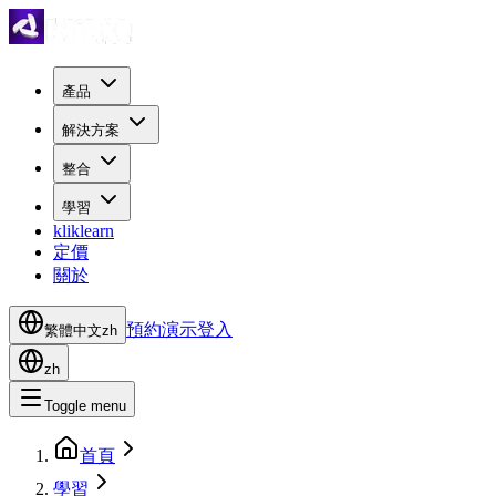
產品
解決方案
整合
學習
kliklearn
定價
關於
預約演示
登入
繁體中文
zh
zh
Toggle menu
首頁
學習