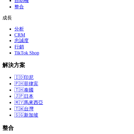
自助機
整合
成長
分析
CRM
忠誠度
行銷
TikTok Shop
解決方案
🇮🇩
印尼
🇵🇭
菲律宾
🇹🇭
泰國
🇯🇵
日本
🇲🇾
馬來西亞
🇹🇼
台灣
🇸🇬
新加坡
整合