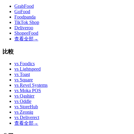
GrabFood
GoFood
Foodpanda
TikTok Shop
Deliveroo
ShopeeFood
查看全部
→
比較
vs
Foodics
vs
Lightspeed
vs
Toast
vs
Square
vs
Revel Systems
vs
Moka POS
vs
Qashier
vs
Oddle
vs
StoreHub
vs
Zeoniq
vs
Deliverect
查看全部
→