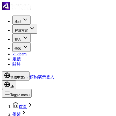
產品
解決方案
整合
學習
kliklearn
定價
關於
預約演示
登入
繁體中文
zh
zh
Toggle menu
首頁
學習