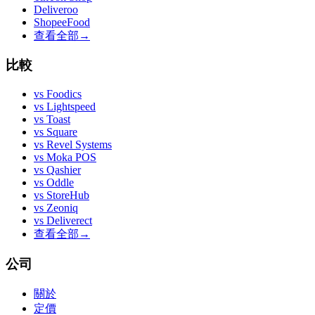
Deliveroo
ShopeeFood
查看全部
→
比較
vs
Foodics
vs
Lightspeed
vs
Toast
vs
Square
vs
Revel Systems
vs
Moka POS
vs
Qashier
vs
Oddle
vs
StoreHub
vs
Zeoniq
vs
Deliverect
查看全部
→
公司
關於
定價