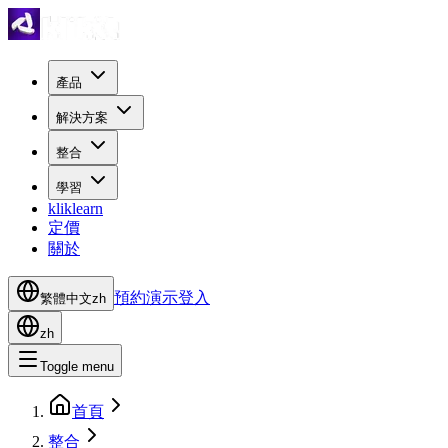
產品
解決方案
整合
學習
kliklearn
定價
關於
預約演示
登入
繁體中文
zh
zh
Toggle menu
首頁
整合