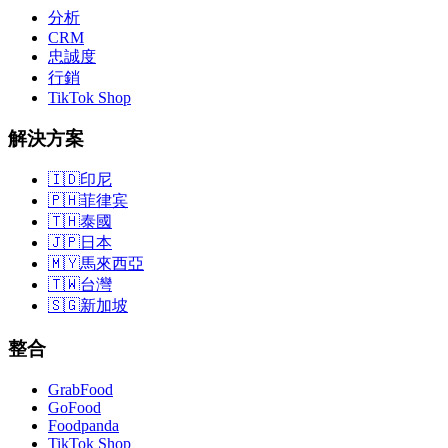
分析
CRM
忠誠度
行銷
TikTok Shop
解決方案
🇮🇩
印尼
🇵🇭
菲律宾
🇹🇭
泰國
🇯🇵
日本
🇲🇾
馬來西亞
🇹🇼
台灣
🇸🇬
新加坡
整合
GrabFood
GoFood
Foodpanda
TikTok Shop