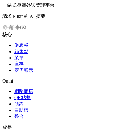
一站式餐廳外送管理平台
請求 klikit 的 AI 摘要
核心
儀表板
銷售點
菜單
庫存
廚房顯示
Omni
網路商店
QR點餐
預約
自助機
整合
成長