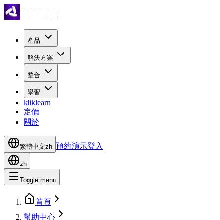
產品
解決方案
整合
學習
kliklearn
定價
關於
預約演示
登入
繁體中文
zh
zh
Toggle menu
首頁
幫助中心