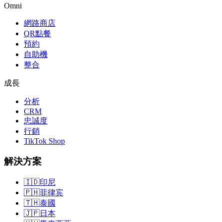
Omni
網路商店
QR點餐
預約
自助機
整合
成長
分析
CRM
忠誠度
行銷
TikTok Shop
解決方案
🇮🇩
印尼
🇵🇭
菲律宾
🇹🇭
泰國
🇯🇵
日本