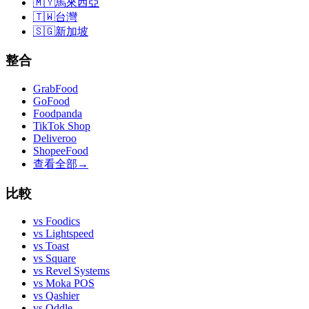
🇲🇾
馬來西亞
🇹🇼
台灣
🇸🇬
新加坡
整合
GrabFood
GoFood
Foodpanda
TikTok Shop
Deliveroo
ShopeeFood
查看全部
→
比較
vs
Foodics
vs
Lightspeed
vs
Toast
vs
Square
vs
Revel Systems
vs
Moka POS
vs
Qashier
vs
Oddle