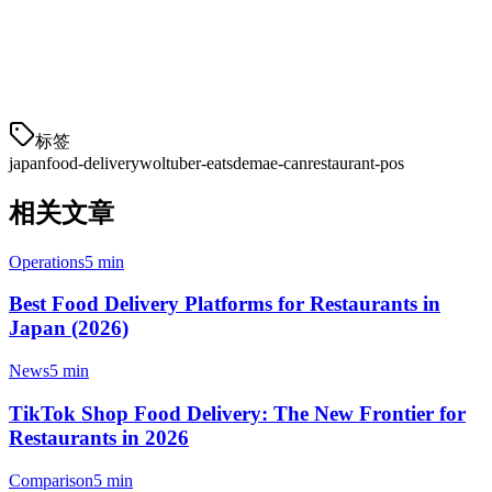
For restaurants seeking a streamlined solution, modern POS systems
that integrate with multiple delivery platforms offer the flexibility to
adapt to market changes like this in the future.
标签
japan
food-delivery
wolt
uber-eats
demae-can
restaurant-pos
相关文章
Operations
5 min
Best Food Delivery Platforms for Restaurants in
Japan (2026)
News
5 min
TikTok Shop Food Delivery: The New Frontier for
Restaurants in 2026
Comparison
5 min