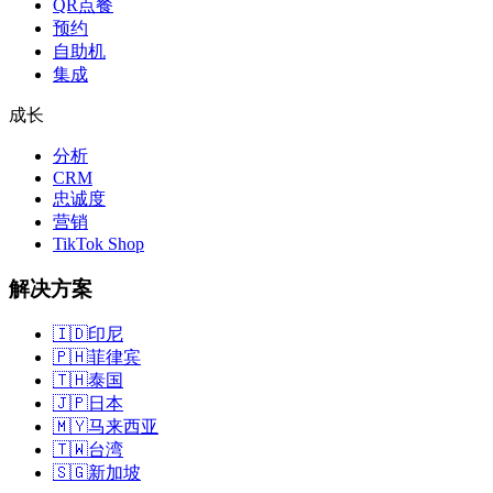
QR点餐
预约
自助机
集成
成长
分析
CRM
忠诚度
营销
TikTok Shop
解决方案
🇮🇩
印尼
🇵🇭
菲律宾
🇹🇭
泰国
🇯🇵
日本
🇲🇾
马来西亚
🇹🇼
台湾
🇸🇬
新加坡