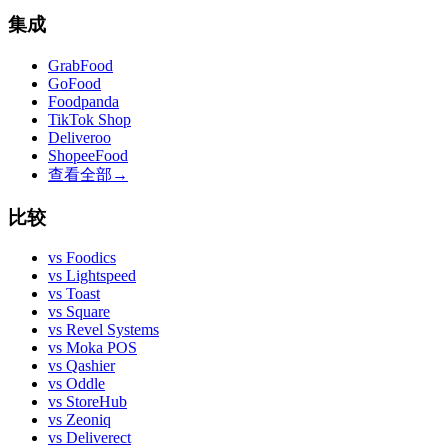
集成
GrabFood
GoFood
Foodpanda
TikTok Shop
Deliveroo
ShopeeFood
查看全部
→
比较
vs
Foodics
vs
Lightspeed
vs
Toast
vs
Square
vs
Revel Systems
vs
Moka POS
vs
Qashier
vs
Oddle
vs
StoreHub
vs
Zeoniq
vs
Deliverect