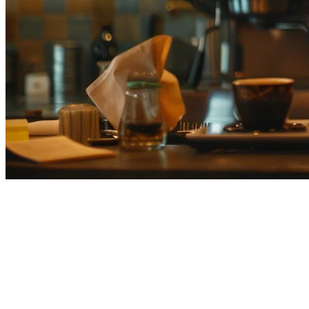
Wolt Japan Exit: What
Restaurants Need to Know in
2026
In February 2026, DoorDash announced that its subsidiary Wolt