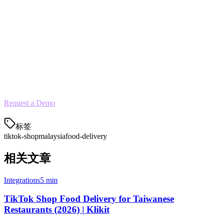
Test with a few popular items
Scale up based on performance
Ready to Add TikTok Shop?
Klikit makes it easy to integrate TikTok Shop with Grab, Gojek, and
all your delivery platforms.
Request a Demo
标签
tiktok-shop
malaysia
food-delivery
相关文章
Integrations
5 min
TikTok Shop Food Delivery for Taiwanese
Restaurants (2026) | Klikit