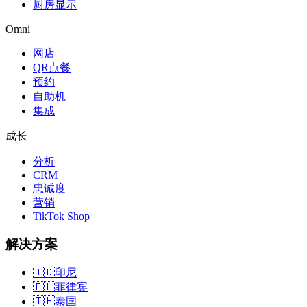
厨房显示
Omni
网店
QR点餐
预约
自助机
集成
成长
分析
CRM
忠诚度
营销
TikTok Shop
解决方案
🇮🇩
印尼
🇵🇭
菲律宾
🇹🇭
泰国