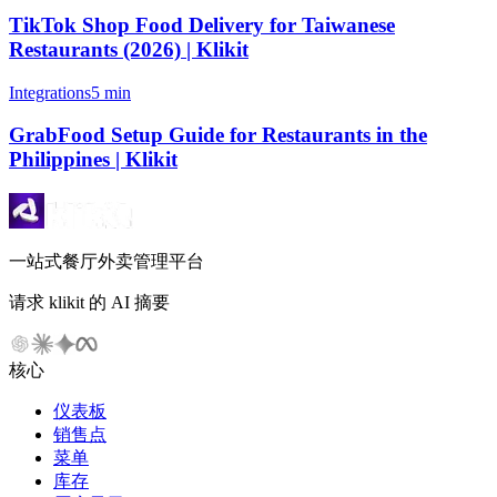
TikTok Shop Food Delivery for Taiwanese
Restaurants (2026) | Klikit
Integrations
5 min
GrabFood Setup Guide for Restaurants in the
Philippines | Klikit
一站式餐厅外卖管理平台
请求 klikit 的 AI 摘要
核心
仪表板
销售点
菜单
库存