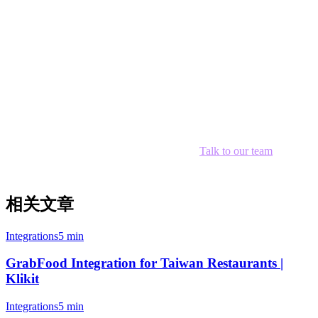
Conclusion
TikTok Shop represents a significant opportunity for restaurants to
reduce commission costs, reach younger customers, and leverage
viral video marketing. By connecting TikTok Shop to your Klikit
POS, you can manage orders from all delivery channels in one
place.
Ready to transform your delivery strategy?
Talk to our team
about
setting up TikTok Shop integration with Klikit today.
相关文章
Integrations
5 min
GrabFood Integration for Taiwan Restaurants |
Klikit
Integrations
5 min