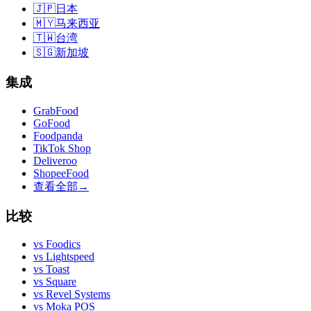
🇯🇵
日本
🇲🇾
马来西亚
🇹🇼
台湾
🇸🇬
新加坡
集成
GrabFood
GoFood
Foodpanda
TikTok Shop
Deliveroo
ShopeeFood
查看全部
→
比较
vs
Foodics
vs
Lightspeed
vs
Toast
vs
Square
vs
Revel Systems
vs
Moka POS