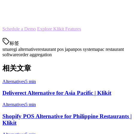
Get started with a free demo to see how Klikit can streamline your
restaurant operations across all your delivery channels and locations.
Schedule a Demo
Explore Klikit Features
标签
smaregi alternative
restaurant pos japan
pos system
apac restaurant
software
order aggregation
相关文章
Alternatives
5 min
Deliverect Alternative for Asia Pacific | Klikit
Alternatives
5 min
Shopify POS Alternative for Philippine Restaurants |
Klikit