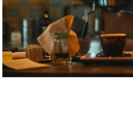
Smaregi Alternative for
Restaurants in Asia
If you're searching for a
Smaregi alternative
, you're likely a
restaurant owner in Japan or across APAC looking for a more