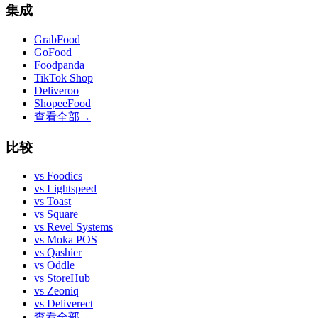
集成
GrabFood
GoFood
Foodpanda
TikTok Shop
Deliveroo
ShopeeFood
查看全部
→
比较
vs
Foodics
vs
Lightspeed
vs
Toast
vs
Square
vs
Revel Systems
vs
Moka POS
vs
Qashier
vs
Oddle
vs
StoreHub
vs
Zeoniq
vs
Deliverect
查看全部
→