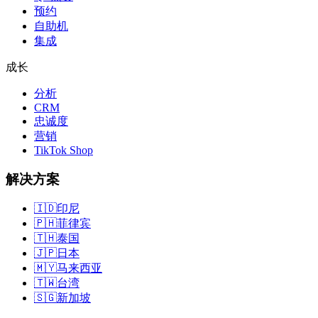
预约
自助机
集成
成长
分析
CRM
忠诚度
营销
TikTok Shop
解决方案
🇮🇩
印尼
🇵🇭
菲律宾
🇹🇭
泰国
🇯🇵
日本
🇲🇾
马来西亚
🇹🇼
台湾
🇸🇬
新加坡