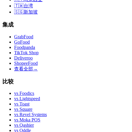
🇹🇼
台湾
🇸🇬
新加坡
集成
GrabFood
GoFood
Foodpanda
TikTok Shop
Deliveroo
ShopeeFood
查看全部
→
比较
vs
Foodics
vs
Lightspeed
vs
Toast
vs
Square
vs
Revel Systems
vs
Moka POS
vs
Qashier
vs
Oddle