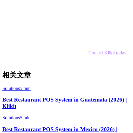
Payment processing
— Accept TrueMoney, LINE Pay,
and major card schemes
Thai language interface
— Full Thai language support
for staff and customers
Analytics dashboard
— Track performance across all
platforms in one view
Local support
— Thai-speaking customer success team
Ready to simplify your restaurant operations?
Contact Klikit today
for a free demo tailored to Thai restaurants.
相关文章
Solutions
5 min
Best Restaurant POS System in Guatemala (2026) |
Klikit
Solutions
5 min
Best Restaurant POS System in Mexico (2026) |