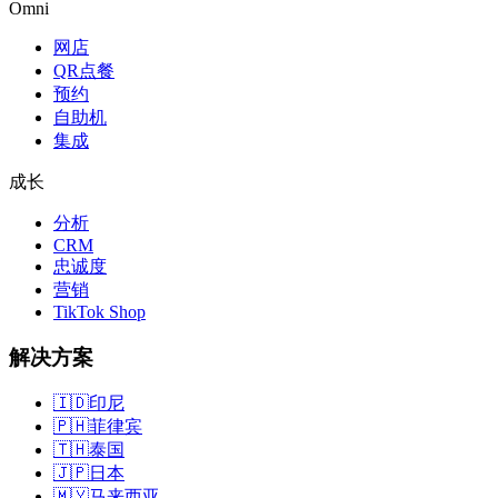
Omni
网店
QR点餐
预约
自助机
集成
成长
分析
CRM
忠诚度
营销
TikTok Shop
解决方案
🇮🇩
印尼
🇵🇭
菲律宾
🇹🇭
泰国
🇯🇵
日本
🇲🇾
马来西亚