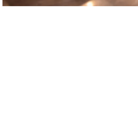
Restaurant Order Consolidation
Indonesia: Panduan Lengkap
2026
Menjalankan restoran di Indonesia berarti berhadapan dengan
berbagai platform delivery. GrabFood, Gojek (Gofood),
ShopeeFood, dan Uber Eats — masing-masing dengan tabletnya
sendiri, interface sendiri, dan aliran pesanan sendiri. Ribet, rentan
kesalahan, dan memakan waktu.
Solusinya: konsolidasikan pesanan.
Sistem konsolidas pesanan
restoran menarik semua pesanan delivery ke satu tablet,
memungkinkan dapur Anda melihat setiap pesanan di satu tempat —
tidak perlu lagi berpindah antar aplikasi, tidak ada pesanan yang
terlewat saat jam sibuk.