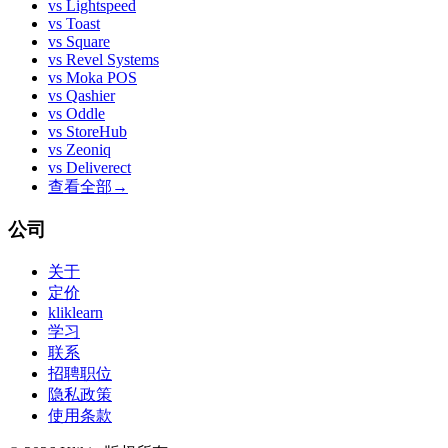
vs
Lightspeed
vs
Toast
vs
Square
vs
Revel Systems
vs
Moka POS
vs
Qashier
vs
Oddle
vs
StoreHub
vs
Zeoniq
vs
Deliverect
查看全部
→
公司
关于
定价
kliklearn
学习
联系
招聘职位
隐私政策
使用条款