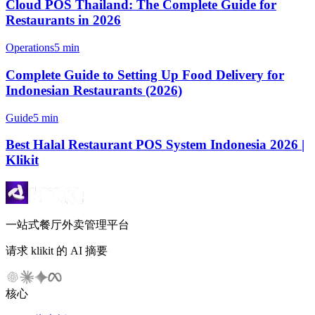
Cloud POS Thailand: The Complete Guide for
Restaurants in 2026
Operations
5 min
Complete Guide to Setting Up Food Delivery for
Indonesian Restaurants (2026)
Guide
5 min
Best Halal Restaurant POS System Indonesia 2026 |
Klikit
一站式餐厅外卖管理平台
请求 klikit 的 AI 摘要
核心