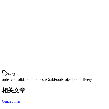
Mulai Konsolidasikan Pesanan Anda Hari
Ini
Jangan biarkan tablet yang berantakan mengurangi efisiensi restoran
Anda. Dengan order consolidation, Anda bisa fokus pada yang
terpenting: menyajikan makanan terbaik untuk pelanggan Anda.
Coba Klikit gratis selama 14 hari
dan rasakan bedanya. Tanpa
komitmen, tanpa biaya setup, lihat sendiri bagaimana satu tablet bisa
mengubah cara Anda mengelola pesanan delivery.
标签
order consolidation
Indonesia
GrabFood
Gojek
food delivery
相关文章
Guide
5 min