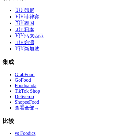
🇮🇩
印尼
🇵🇭
菲律宾
🇹🇭
泰国
🇯🇵
日本
🇲🇾
马来西亚
🇹🇼
台湾
🇸🇬
新加坡
集成
GrabFood
GoFood
Foodpanda
TikTok Shop
Deliveroo
ShopeeFood
查看全部
→
比较
vs
Foodics