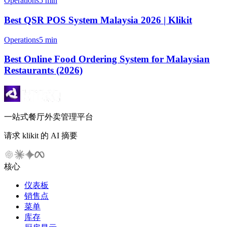
Operations
5 min
Best QSR POS System Malaysia 2026 | Klikit
Operations
5 min
Best Online Food Ordering System for Malaysian
Restaurants (2026)
一站式餐厅外卖管理平台
请求 klikit 的 AI 摘要
核心
仪表板
销售点
菜单
库存