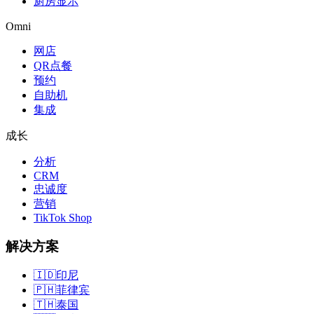
厨房显示
Omni
网店
QR点餐
预约
自助机
集成
成长
分析
CRM
忠诚度
营销
TikTok Shop
解决方案
🇮🇩
印尼
🇵🇭
菲律宾
🇹🇭
泰国