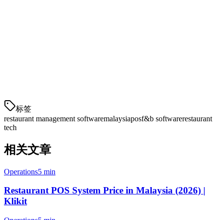
The best restaurant management software for your Malaysian
business depends on your specific needs. If delivery aggregation and
multi-location management are priorities, Klikit offers the best value
with native integrations and local support.
For a comprehensive comparison and to see how Klikit can help
your restaurant succeed, book a demo today or start your free trial.
标签
restaurant management software
malaysia
pos
f&b software
restaurant
tech
相关文章
Operations
5 min
Restaurant POS System Price in Malaysia (2026) |
Klikit