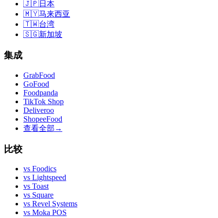
🇯🇵
日本
🇲🇾
马来西亚
🇹🇼
台湾
🇸🇬
新加坡
集成
GrabFood
GoFood
Foodpanda
TikTok Shop
Deliveroo
ShopeeFood
查看全部
→
比较
vs
Foodics
vs
Lightspeed
vs
Toast
vs
Square
vs
Revel Systems
vs
Moka POS