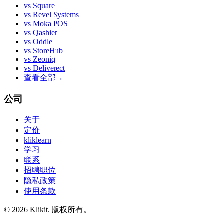
vs
Square
vs
Revel Systems
vs
Moka POS
vs
Qashier
vs
Oddle
vs
StoreHub
vs
Zeoniq
vs
Deliverect
查看全部
→
公司
关于
定价
kliklearn
学习
联系
招聘职位
隐私政策
使用条款
© 2026 Klikit. 版权所有。