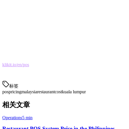
RM149/month
, including:
Order management
Delivery aggregation (GrabFood, Foodpanda, Gojek)
Table management
Basic inventory
Real-time analytics
Ready to simplify your restaurant operations?
Visit
klikit.io/en/pos
to learn more about our pricing and features tailored
for Malaysian restaurants.
标签
pos
pricing
malaysia
restaurant
cost
kuala lumpur
相关文章
Operations
5 min
Restaurant POS System Price in the Philippines