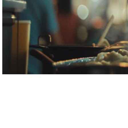
Restaurant POS System Price in
Malaysia (2026)
Finding the right
restaurant POS system in Malaysia
means
balancing features with your budget. Whether you run a small café