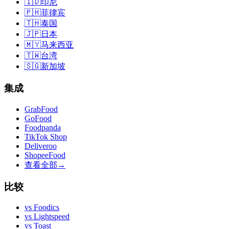
🇮🇩
印尼
🇵🇭
菲律宾
🇹🇭
泰国
🇯🇵
日本
🇲🇾
马来西亚
🇹🇼
台湾
🇸🇬
新加坡
集成
GrabFood
GoFood
Foodpanda
TikTok Shop
Deliveroo
ShopeeFood
查看全部
→
比较
vs
Foodics
vs
Lightspeed
vs
Toast