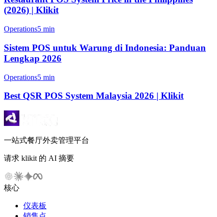
(2026) | Klikit
Operations
5 min
Sistem POS untuk Warung di Indonesia: Panduan
Lengkap 2026
Operations
5 min
Best QSR POS System Malaysia 2026 | Klikit
一站式餐厅外卖管理平台
请求 klikit 的 AI 摘要
核心
仪表板
销售点