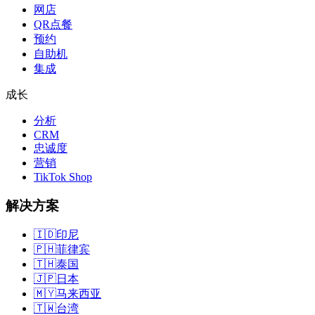
网店
QR点餐
预约
自助机
集成
成长
分析
CRM
忠诚度
营销
TikTok Shop
解决方案
🇮🇩
印尼
🇵🇭
菲律宾
🇹🇭
泰国
🇯🇵
日本
🇲🇾
马来西亚
🇹🇼
台湾