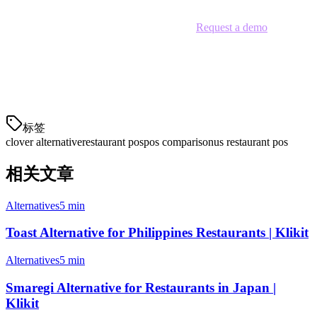
Stop paying too much for limited features.
Request a demo
today
and see why hundreds of APAC restaurants are choosing Klikit over
Clover.
Last updated: June 2026
标签
clover alternative
restaurant pos
pos comparison
us restaurant pos
相关文章
Alternatives
5 min
Toast Alternative for Philippines Restaurants | Klikit
Alternatives
5 min
Smaregi Alternative for Restaurants in Japan |
Klikit