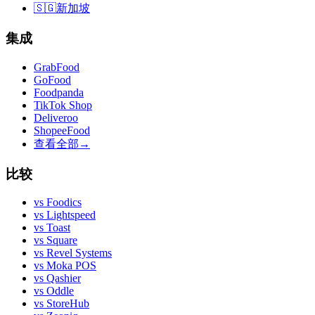
🇸🇬
新加坡
集成
GrabFood
GoFood
Foodpanda
TikTok Shop
Deliveroo
ShopeeFood
查看全部
→
比较
vs
Foodics
vs
Lightspeed
vs
Toast
vs
Square
vs
Revel Systems
vs
Moka POS
vs
Qashier
vs
Oddle
vs
StoreHub