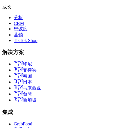
成长
分析
CRM
忠诚度
营销
TikTok Shop
解决方案
🇮🇩
印尼
🇵🇭
菲律宾
🇹🇭
泰国
🇯🇵
日本
🇲🇾
马来西亚
🇹🇼
台湾
🇸🇬
新加坡
集成
GrabFood