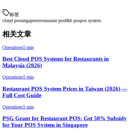
in-one platform combining POS, payments, and order aggregation.
标签
cloud pos
singapore
restaurant pos
f&b pos
pos system
相关文章
Operations
5 min
Best Cloud POS Systems for Restaurants in
Malaysia (2026)
Operations
5 min
Restaurant POS System Prices in Taiwan (2026) —
Full Cost Guide
Operations
5 min
PSG Grant for Restaurant POS: Get 50% Subsidy
for Your POS System in Singapore