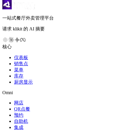
一站式餐厅外卖管理平台
请求 klikit 的 AI 摘要
核心
仪表板
销售点
菜单
库存
厨房显示
Omni
网店
QR点餐
预约
自助机
集成