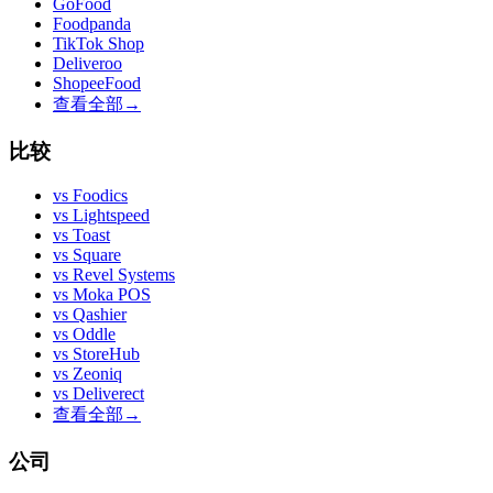
GoFood
Foodpanda
TikTok Shop
Deliveroo
ShopeeFood
查看全部
→
比较
vs
Foodics
vs
Lightspeed
vs
Toast
vs
Square
vs
Revel Systems
vs
Moka POS
vs
Qashier
vs
Oddle
vs
StoreHub
vs
Zeoniq
vs
Deliverect
查看全部
→
公司