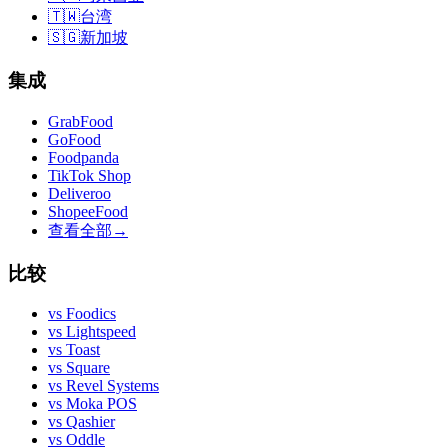
🇹🇼
台湾
🇸🇬
新加坡
集成
GrabFood
GoFood
Foodpanda
TikTok Shop
Deliveroo
ShopeeFood
查看全部
→
比较
vs
Foodics
vs
Lightspeed
vs
Toast
vs
Square
vs
Revel Systems
vs
Moka POS
vs
Qashier
vs
Oddle