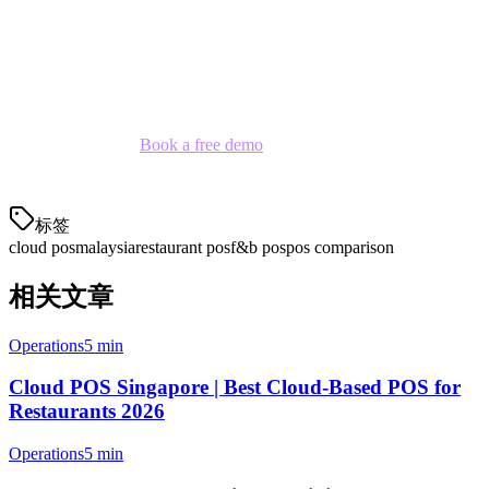
operations
For most Malaysian restaurants, especially those relying on delivery
platforms, Klikit offers the best balance of features, cost, and local
support.
Ready to switch?
Book a free demo
to see how Klikit can
streamline your restaurant operations.
标签
cloud pos
malaysia
restaurant pos
f&b pos
pos comparison
相关文章
Operations
5 min
Cloud POS Singapore | Best Cloud-Based POS for
Restaurants 2026
Operations
5 min