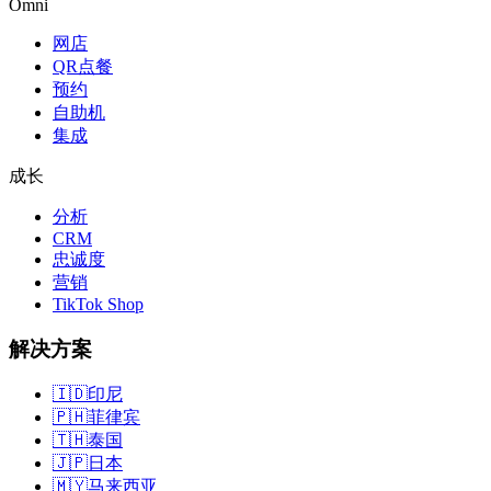
Omni
网店
QR点餐
预约
自助机
集成
成长
分析
CRM
忠诚度
营销
TikTok Shop
解决方案
🇮🇩
印尼
🇵🇭
菲律宾
🇹🇭
泰国
🇯🇵
日本
🇲🇾
马来西亚