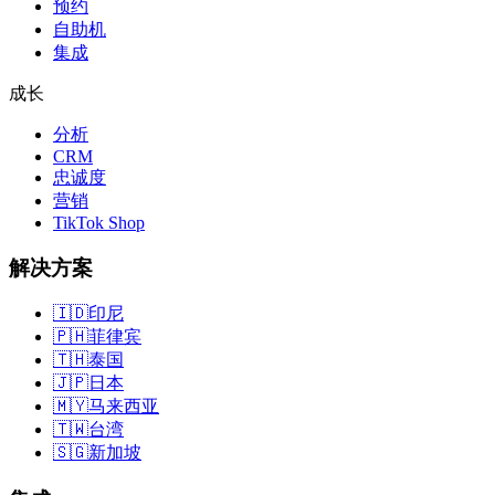
预约
自助机
集成
成长
分析
CRM
忠诚度
营销
TikTok Shop
解决方案
🇮🇩
印尼
🇵🇭
菲律宾
🇹🇭
泰国
🇯🇵
日本
🇲🇾
马来西亚
🇹🇼
台湾
🇸🇬
新加坡