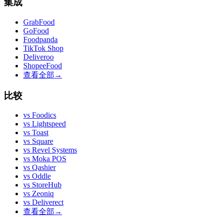
集成
GrabFood
GoFood
Foodpanda
TikTok Shop
Deliveroo
ShopeeFood
查看全部
→
比较
vs
Foodics
vs
Lightspeed
vs
Toast
vs
Square
vs
Revel Systems
vs
Moka POS
vs
Qashier
vs
Oddle
vs
StoreHub
vs
Zeoniq
vs
Deliverect
查看全部
→