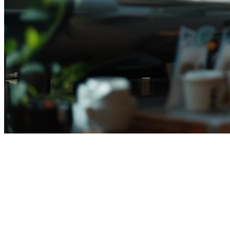
Best Bubble Tea POS System
Indonesia (2026)
Running a bubble tea shop in Indonesia comes with unique
challenges—from managing boba toppings inventory to