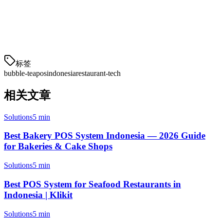
Book a demo today to see how Klikit can help your bubble tea shop
in Indonesia succeed.
Last updated: May 2026
标签
bubble-tea
pos
indonesia
restaurant-tech
相关文章
Solutions
5 min
Best Bakery POS System Indonesia — 2026 Guide
for Bakeries & Cake Shops
Solutions
5 min
Best POS System for Seafood Restaurants in
Indonesia | Klikit
Solutions
5 min