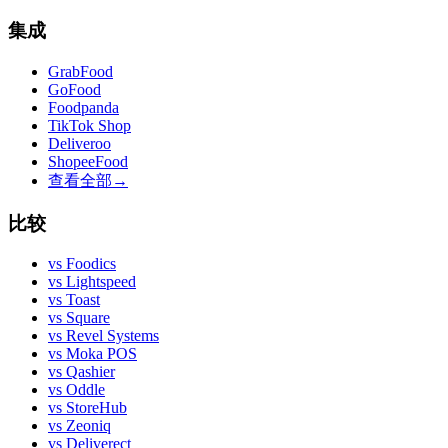
集成
GrabFood
GoFood
Foodpanda
TikTok Shop
Deliveroo
ShopeeFood
查看全部
→
比较
vs
Foodics
vs
Lightspeed
vs
Toast
vs
Square
vs
Revel Systems
vs
Moka POS
vs
Qashier
vs
Oddle
vs
StoreHub
vs
Zeoniq
vs
Deliverect