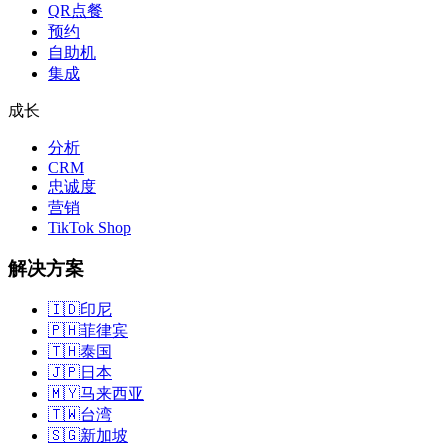
QR点餐
预约
自助机
集成
成长
分析
CRM
忠诚度
营销
TikTok Shop
解决方案
🇮🇩
印尼
🇵🇭
菲律宾
🇹🇭
泰国
🇯🇵
日本
🇲🇾
马来西亚
🇹🇼
台湾
🇸🇬
新加坡