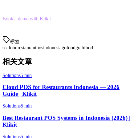
starting at Rp 350.000/month.
Book a demo with Klikit
and see how we can help you manage
inventory, delivery, and orders in one system.
标签
seafood
restaurant
pos
indonesia
gofood
grabfood
相关文章
Solutions
5 min
Cloud POS for Restaurants Indonesia — 2026
Guide | Klikit
Solutions
5 min
Best Restaurant POS Systems in Indonesia (2026) |
Klikit
Solutions
5 min